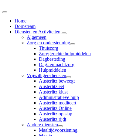
Home
Dorpsteam
Diensten en Activiteiten
Algemeen
Zorg en ondersteuning
Thuiszorg
Zorggerichte hulpmiddelen
Dagbesteding
Dag- en nachtzorg
Hulpmiddelen
Vrijwilligersdiensten
Austerlitz beweegt
Austerlitz eet
Austerlitz klust
Administratieve hulp
Austerlitz mediteert
Austerlitz Online
Austerlitz op stap
Austerlitz rijdt
Andere diensten
Maaltijdvoorziening
Maatje