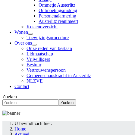
Ommetje Austerlitz
Ontmoetingsmiddag
Personenalarmering
Austerlitz reanimeert
Kostenoverzicht
Wonen
Toewijzingsprocedure
Over ons
Onze reden van bestaan
Lidmaatschap
Vrijwilligers
Bestuur
Vertrouwenspersoon
Gemeenschapskracht in Austerlitz
NLZVE
Contact
Zoeken
Zoeken
U bevindt zich hier:
Home
Actueel