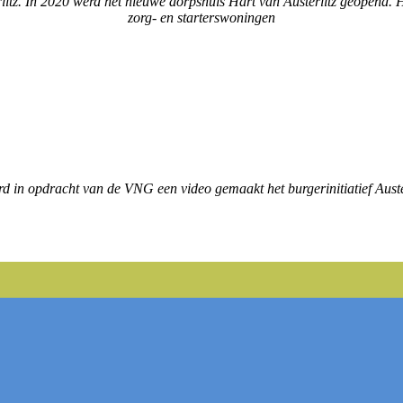
itz. In 2020 werd het nieuwe dorpshuis Hart van Austerlitz geopend. He
zorg- en starterswoningen
d in opdracht van de VNG een video gemaakt het burgerinitiatief Auste