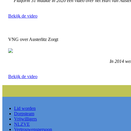
Platform 31 maakte in 2020 een video over het Hart van Austerl
Bekijk de video
VNG over Austerlitz Zorgt
In 2014 wer
Bekijk de video
Lid worden
Dorpsteam
Vrijwilligers
NLZVE
Vertrouwenspersoon