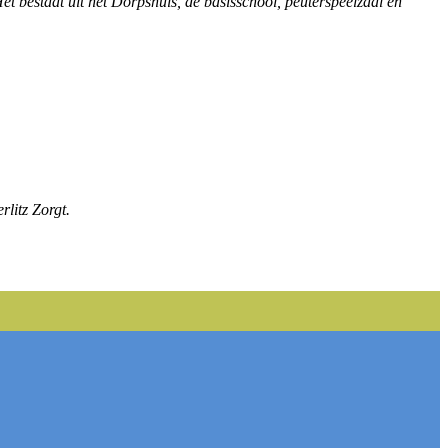
t bestaat uit het Dorpshuis, de basisschool, peuterspeelzaal en
rlitz Zorgt.