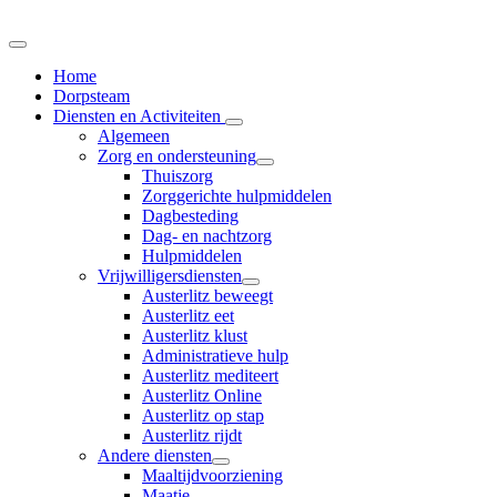
Home
Dorpsteam
Diensten en Activiteiten
Algemeen
Zorg en ondersteuning
Thuiszorg
Zorggerichte hulpmiddelen
Dagbesteding
Dag- en nachtzorg
Hulpmiddelen
Vrijwilligersdiensten
Austerlitz beweegt
Austerlitz eet
Austerlitz klust
Administratieve hulp
Austerlitz mediteert
Austerlitz Online
Austerlitz op stap
Austerlitz rijdt
Andere diensten
Maaltijdvoorziening
Maatje