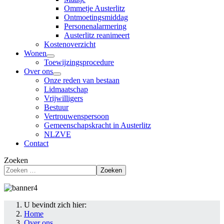
Ommetje Austerlitz
Ontmoetingsmiddag
Personenalarmering
Austerlitz reanimeert
Kostenoverzicht
Wonen
Toewijzingsprocedure
Over ons
Onze reden van bestaan
Lidmaatschap
Vrijwilligers
Bestuur
Vertrouwenspersoon
Gemeenschapskracht in Austerlitz
NLZVE
Contact
Zoeken
Zoeken
U bevindt zich hier:
Home
Over ons