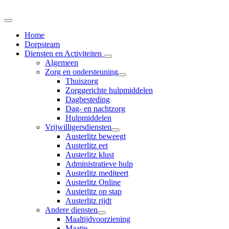
Home
Dorpsteam
Diensten en Activiteiten
Algemeen
Zorg en ondersteuning
Thuiszorg
Zorggerichte hulpmiddelen
Dagbesteding
Dag- en nachtzorg
Hulpmiddelen
Vrijwilligersdiensten
Austerlitz beweegt
Austerlitz eet
Austerlitz klust
Administratieve hulp
Austerlitz mediteert
Austerlitz Online
Austerlitz op stap
Austerlitz rijdt
Andere diensten
Maaltijdvoorziening
Maatje