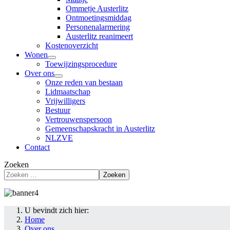
Ommetje Austerlitz
Ontmoetingsmiddag
Personenalarmering
Austerlitz reanimeert
Kostenoverzicht
Wonen
Toewijzingsprocedure
Over ons
Onze reden van bestaan
Lidmaatschap
Vrijwilligers
Bestuur
Vertrouwenspersoon
Gemeenschapskracht in Austerlitz
NLZVE
Contact
Zoeken
Zoeken
U bevindt zich hier:
Home
Over ons