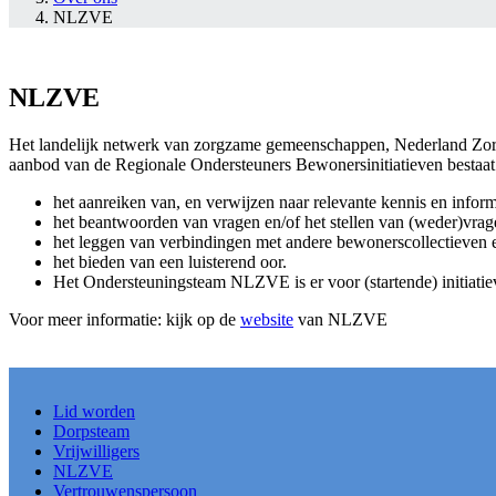
NLZVE
NLZVE
Het landelijk netwerk van zorgzame gemeenschappen, Nederland Zorgt V
aanbod van de Regionale Ondersteuners Bewonersinitiatieven bestaat 
het aanreiken van, en verwijzen naar relevante kennis en inform
het beantwoorden van vragen en/of het stellen van (weder)vrage
het leggen van verbindingen met andere bewonerscollectieven 
het bieden van een luisterend oor.
Het Ondersteuningsteam NLZVE is er voor (startende) initiati
Voor meer informatie: kijk op de
website
van NLZVE
Lid worden
Dorpsteam
Vrijwilligers
NLZVE
Vertrouwenspersoon