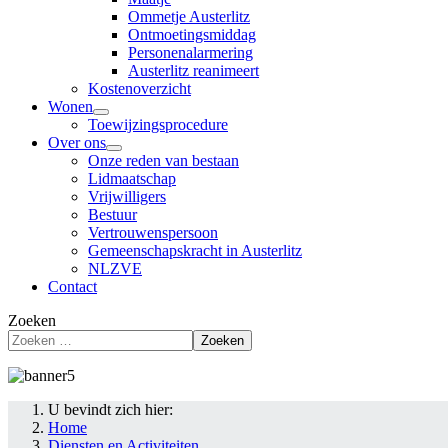
Ommetje Austerlitz
Ontmoetingsmiddag
Personenalarmering
Austerlitz reanimeert
Kostenoverzicht
Wonen
Toewijzingsprocedure
Over ons
Onze reden van bestaan
Lidmaatschap
Vrijwilligers
Bestuur
Vertrouwenspersoon
Gemeenschapskracht in Austerlitz
NLZVE
Contact
Zoeken
Zoeken
U bevindt zich hier:
Home
Diensten en Activiteiten