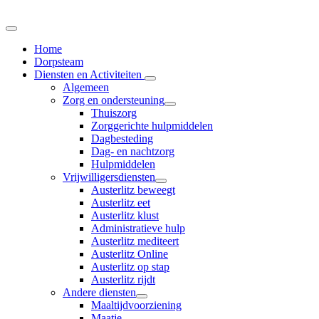
Home
Dorpsteam
Diensten en Activiteiten
Algemeen
Zorg en ondersteuning
Thuiszorg
Zorggerichte hulpmiddelen
Dagbesteding
Dag- en nachtzorg
Hulpmiddelen
Vrijwilligersdiensten
Austerlitz beweegt
Austerlitz eet
Austerlitz klust
Administratieve hulp
Austerlitz mediteert
Austerlitz Online
Austerlitz op stap
Austerlitz rijdt
Andere diensten
Maaltijdvoorziening
Maatje