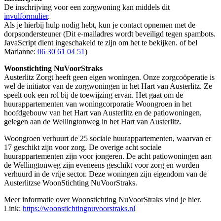
De inschrijving voor een zorgwoning kan middels dit
invulformulier
.
Als je hierbij hulp nodig hebt, kun je contact opnemen met de
dorpsondersteuner (
Dit e-mailadres wordt beveiligd tegen spambots.
JavaScript dient ingeschakeld te zijn om het te bekijken.
of bel
Marianne:
06 30 61 04 51
)
Woonstichting NuVoorStraks
Austerlitz Zorgt heeft geen eigen woningen. Onze zorgcoöperatie is
wel de initiator van de zorgwoningen in het Hart van Austerlitz. Ze
speelt ook een rol bij de toewijzing ervan. Het gaat om de
huurappartementen van woningcorporatie Woongroen in het
hoofdgebouw van het Hart van Austerlitz en de patiowoningen,
gelegen aan de Wellingtonweg in het Hart van Austerlitz.
Woongroen verhuurt de 25 sociale huurappartementen, waarvan er
17 geschikt zijn voor zorg. De overige acht sociale
huurappartementen zijn voor jongeren. De acht patiowoningen aan
de Wellingtonweg zijn eveneens geschikt voor zorg en worden
verhuurd in de vrije sector. Deze woningen zijn eigendom van de
Austerlitzse WoonStichting NuVoorStraks.
Meer informatie over Woonstichting NuVoorStraks vind je hier.
Link:
https://woonstichtingnuvoorstraks.nl