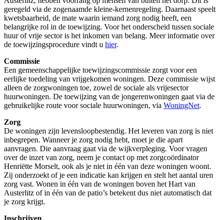
Austerlitz, hebben voorrang op mensen van buiten het dorp. Dit is
geregeld via de zogenaamde kleine-kernenregeling. Daarnaast speelt
kwetsbaarheid, de mate waarin iemand zorg nodig heeft, een
belangrijke rol in de toewijzing. Voor het onderscheid tussen sociale
huur of vrije sector is het inkomen van belang. Meer informatie over
de toewijzingsprocedure vindt u
hier
.
Commissie
Een gemeenschappelijke toewijzingscommissie zorgt voor een
eerlijke toedeling van vrijgekomen woningen. Deze commissie wijst
alleen de zorgwoningen toe, zowel de sociale als vrijesector
huurwoningen. De toewijzing van de jongerenwoningen gaat via de
gebruikelijke route voor sociale huurwoningen, via
WoningNet
.
Zorg
De woningen zijn levensloopbestendig. Het leveren van zorg is niet
inbegrepen. Wanneer je zorg nodig hebt, moet je die apart
aanvragen. Die aanvraag gaat via de wijkverpleging. Voor vragen
over de inzet van zorg, neem je contact op met zorgcoördinator
Henriëtte Morselt, ook als je niet in één van deze woningen woont.
Zij onderzoekt of je een indicatie kan krijgen en stelt het aantal uren
zorg vast. Wonen in één van de woningen boven het Hart van
Austerlitz of in één van de patio’s betekent dus niet automatisch dat
je zorg krijgt.
Inschrijven