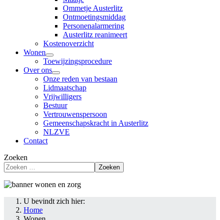
Ommetje Austerlitz
Ontmoetingsmiddag
Personenalarmering
Austerlitz reanimeert
Kostenoverzicht
Wonen
Toewijzingsprocedure
Over ons
Onze reden van bestaan
Lidmaatschap
Vrijwilligers
Bestuur
Vertrouwenspersoon
Gemeenschapskracht in Austerlitz
NLZVE
Contact
Zoeken
Zoeken
U bevindt zich hier:
Home
Wonen