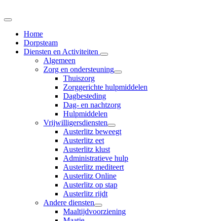
Home
Dorpsteam
Diensten en Activiteiten
Algemeen
Zorg en ondersteuning
Thuiszorg
Zorggerichte hulpmiddelen
Dagbesteding
Dag- en nachtzorg
Hulpmiddelen
Vrijwilligersdiensten
Austerlitz beweegt
Austerlitz eet
Austerlitz klust
Administratieve hulp
Austerlitz mediteert
Austerlitz Online
Austerlitz op stap
Austerlitz rijdt
Andere diensten
Maaltijdvoorziening
Maatje