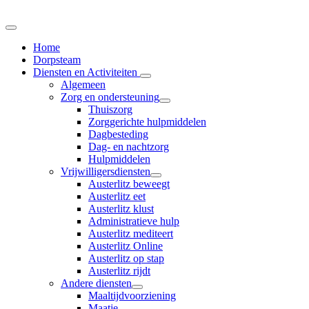
Home
Dorpsteam
Diensten en Activiteiten
Algemeen
Zorg en ondersteuning
Thuiszorg
Zorggerichte hulpmiddelen
Dagbesteding
Dag- en nachtzorg
Hulpmiddelen
Vrijwilligersdiensten
Austerlitz beweegt
Austerlitz eet
Austerlitz klust
Administratieve hulp
Austerlitz mediteert
Austerlitz Online
Austerlitz op stap
Austerlitz rijdt
Andere diensten
Maaltijdvoorziening
Maatje